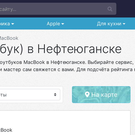
айту...
ника
Apple
Для кухни
MacBook
бук) в Нефтеюганске
оутбуков MacBook в Нефтеюганске. Выбирайте сервис, 
и мастер сам свяжется с вами. Для подсчёта рейтинга 
На карте
cBook