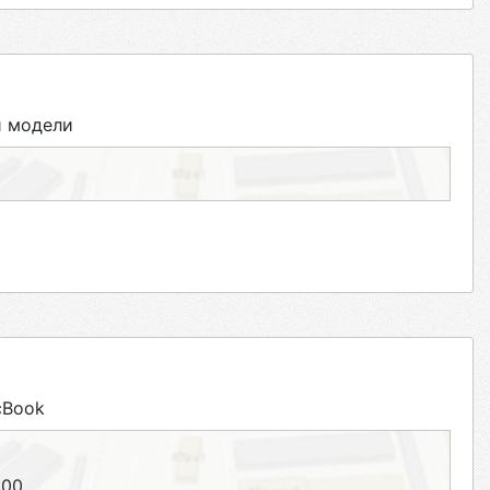
й модели
cBook
:00